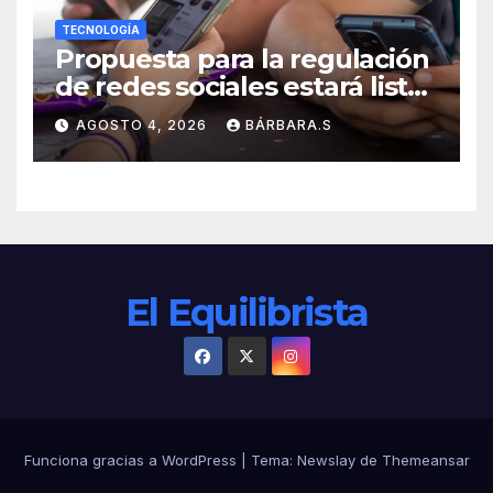
TECNOLOGÍA
Propuesta para la regulación
de redes sociales estará lista
a finales de agosto:
AGOSTO 4, 2026
BÁRBARA.S
Sheinbaum
El Equilibrista
Funciona gracias a WordPress
|
Tema:
Newslay
de
Themeansar