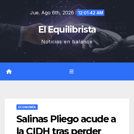
Saltar
Jue. Ago 6th, 2026
al
12:01:42 AM
contenido
El Equilibrista
Noticias en balance
ECONOMÍA
Salinas Pliego acude a
la CIDH tras perder