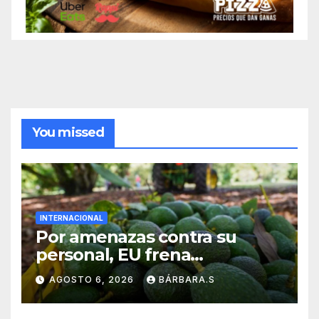
You missed
INTERNACIONAL
Por amenazas contra su
personal, EU frena
exportación de aguacate
AGOSTO 6, 2026
BÁRBARA.S