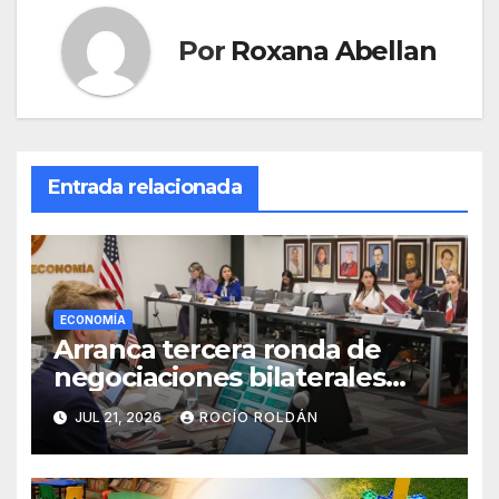
Por
Roxana Abellan
Entrada relacionada
ECONOMÍA
Arranca tercera ronda de
negociaciones bilaterales
México-Estados Unidos sobre
JUL 21, 2026
ROCÍO ROLDÁN
el T-MEC