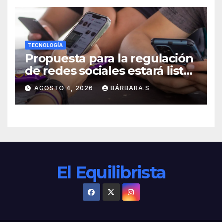
TECNOLOGÍA
Propuesta para la regulación
de redes sociales estará lista
a finales de agosto:
AGOSTO 4, 2026
BÁRBARA.S
Sheinbaum
El Equilibrista