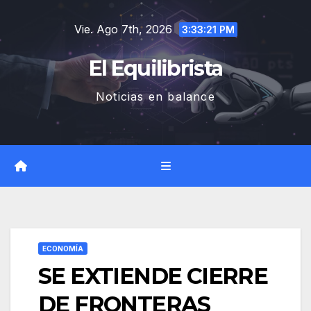
Saltar
Vie. Ago 7th, 2026
al
3:33:22 PM
contenido
El Equilibrista
Noticias en balance
ECONOMÍA
SE EXTIENDE CIERRE
DE FRONTERAS