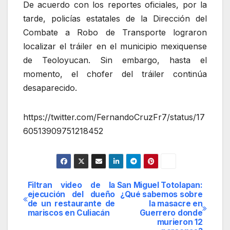
De acuerdo con los reportes oficiales, por la
tarde, policías estatales de la Dirección del
Combate a Robo de Transporte lograron
localizar el tráiler en el municipio mexiquense
de Teoloyucan. Sin embargo, hasta el
momento, el chofer del tráiler continúa
desaparecido.
https://twitter.com/FernandoCruzFr7/status/17
60513909751218452
Filtran video de la
San Miguel Totolapan:
Navegación
ejecución del dueño
¿Qué sabemos sobre
de un restaurante de
la masacre en
de
mariscos en Culiacán
Guerrero donde
murieron 12