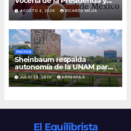
Vocería de la Presidencia y
crea nueva Unidad de
AGOSTO 4, 2026
RICARDO MEJÍA
Ayudantía
POLÍTICA
Sheinbaum respalda
autonomía de la UNAM para
resolver polémica por
JULIO 28, 2026
BÁRBARA.S
examen de ingreso
El Equilibrista