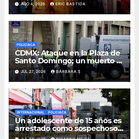
carretera Obregón-Empalme
AGO 4, 2026
ERIC BASTIDA
POLICIACA
CDMX: Ataque en la Plaza de
Santo Domingo; un muerto y
dos heridos
JUL 27, 2026
BÁRBARA.S
INTERNACIONAL
POLICIACA
Un adolescente de 15 años es
arrestado como sospechoso
de tiroteo en feria