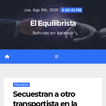
Saltar
Jue. Ago 6th, 2026
al
9:46:43 PM
contenido
El Equilibrista
Noticias en balance
POLICIACA
Secuestran a otro
transportista en la