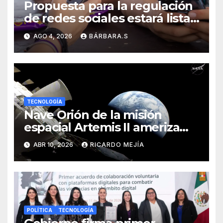
Propuesta para la regulación
de redes sociales estará lista
a finales de agosto:
AGO 4, 2026
BÁRBARA.S
Sheinbaum
TECNOLOGÍA
Nave Orión de la misión
espacial Artemis II ameriza
con éxito en el océano
ABR 10, 2026
RICARDO MEJÍA
Pacífico
POLÍTICA
TECNOLOGÍA