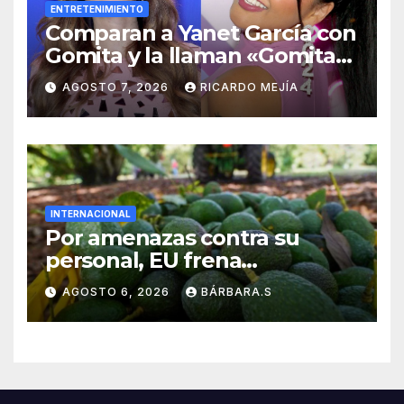
ENTRETENIMIENTO
Comparan a Yanet García con
Gomita y la llaman «Gomita
Premium»
AGOSTO 7, 2026
RICARDO MEJÍA
INTERNACIONAL
Por amenazas contra su
personal, EU frena
exportación de aguacate
AGOSTO 6, 2026
BÁRBARA.S