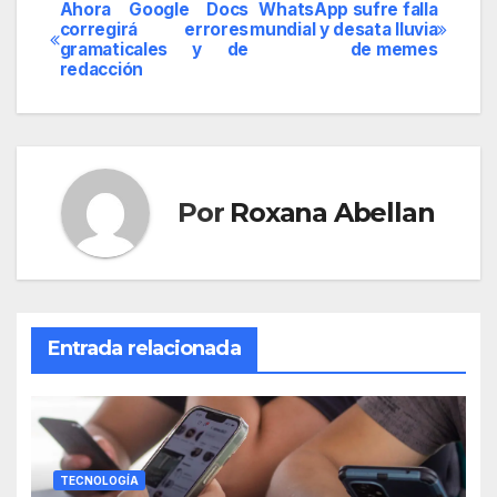
Ahora Google Docs
WhatsApp sufre falla
Navegación
corregirá errores
mundial y desata lluvia
gramaticales y de
de memes
de
redacción
entradas
Por
Roxana Abellan
Entrada relacionada
TECNOLOGÍA