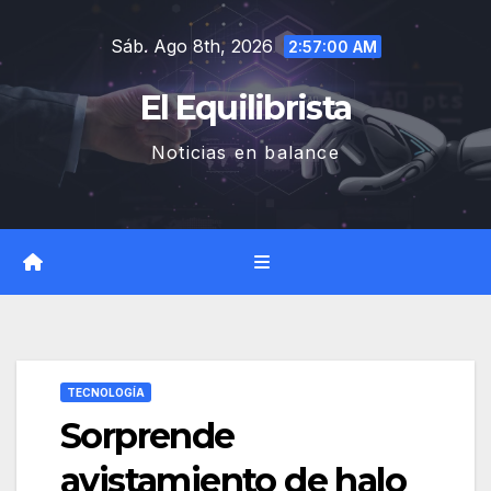
Saltar
Sáb. Ago 8th, 2026
al
2:57:00 AM
contenido
El Equilibrista
Noticias en balance
TECNOLOGÍA
Sorprende
avistamiento de halo