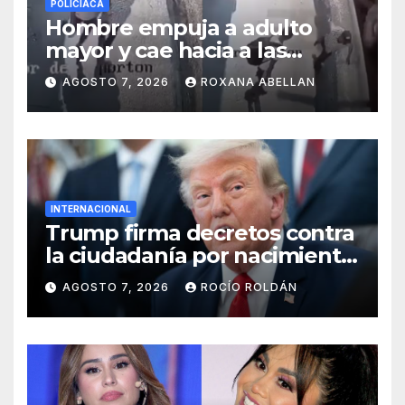
POLICIACA
Hombre empuja a adulto
mayor y cae hacia a las
ruedas de tráiler en
AGOSTO 7, 2026
ROXANA ABELLAN
Monterrey
INTERNACIONAL
Trump firma decretos contra
la ciudadanía por nacimiento
y el ‘turismo de maternidad’
AGOSTO 7, 2026
ROCÍO ROLDÁN