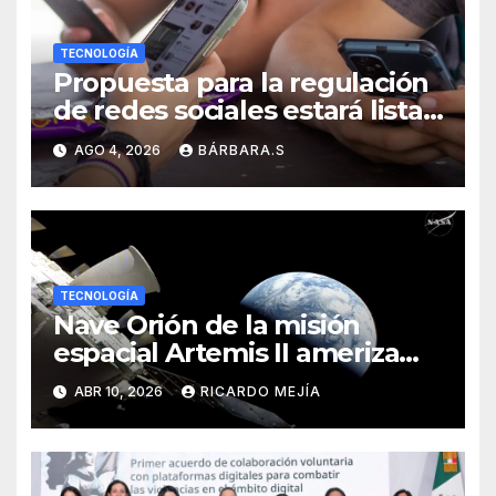
TECNOLOGÍA
Propuesta para la regulación
de redes sociales estará lista
a finales de agosto:
AGO 4, 2026
BÁRBARA.S
Sheinbaum
TECNOLOGÍA
Nave Orión de la misión
espacial Artemis II ameriza
con éxito en el océano
ABR 10, 2026
RICARDO MEJÍA
Pacífico