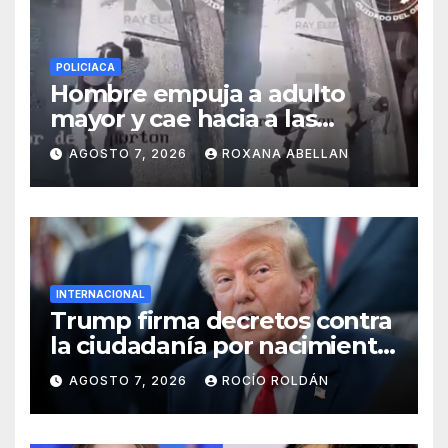
POLICIACA
Hombre empuja a adulto
mayor y cae hacia a las
ruedas de tráiler en
AGOSTO 7, 2026
ROXANA ABELLAN
Monterrey
INTERNACIONAL
Trump firma decretos contra
la ciudadanía por nacimiento
y el ‘turismo de maternidad’
AGOSTO 7, 2026
ROCÍO ROLDÁN