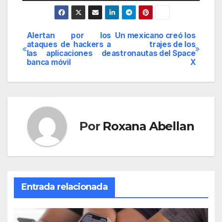
Alertan por los
Un mexicano creó los
Navegación
ataques de hackers a
trajes de los
las aplicaciones de
astronautas del Space
de
banca móvil
X
entradas
Por
Roxana Abellan
Entrada relacionada