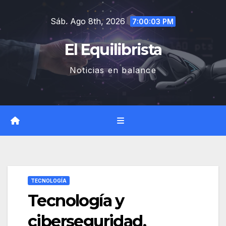
Saltar
Sáb. Ago 8th, 2026
al
7:00:04 PM
contenido
El Equilibrista
Noticias en balance
TECNOLOGÍA
Tecnología y
ciberseguridad,