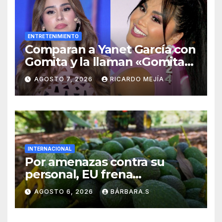
ENTRETENIMIENTO
Comparan a Yanet García con
Gomita y la llaman «Gomita
Premium»
AGOSTO 7, 2026
RICARDO MEJÍA
INTERNACIONAL
Por amenazas contra su
personal, EU frena
exportación de aguacate
AGOSTO 6, 2026
BÁRBARA.S