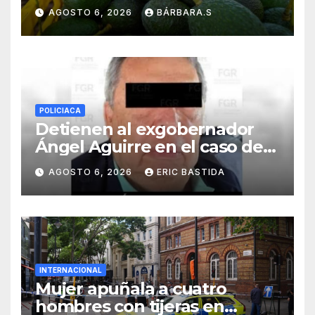
exportación de aguacate
AGOSTO 6, 2026
BÁRBARA.S
POLICIACA
Detienen al exgobernador
Ángel Aguirre en el caso de
la desaparición de los 43
AGOSTO 6, 2026
ERIC BASTIDA
estudiantes de Ayotzinapa
INTERNACIONAL
Mujer apuñala a cuatro
hombres con tijeras en