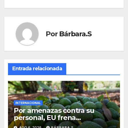
entradas
Por
Bárbara.S
Entrada relacionada
INTERNACIONAL
Por amenazas contra su
personal, EU frena
exportación de aguacate
AGO 6, 2026
BÁRBARA.S