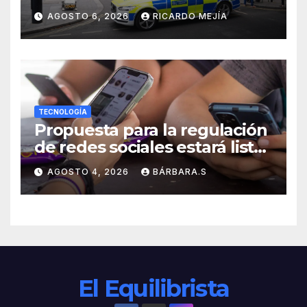
Londres: «Es una persona sin
AGOSTO 6, 2026
RICARDO MEJÍA
hogar»
TECNOLOGÍA
Propuesta para la regulación
de redes sociales estará lista
a finales de agosto:
AGOSTO 4, 2026
BÁRBARA.S
Sheinbaum
El Equilibrista