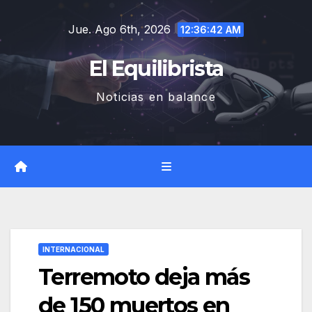
Saltar
Jue. Ago 6th, 2026
al
12:36:43 AM
contenido
El Equilibrista
Noticias en balance
INTERNACIONAL
Terremoto deja más
de 150 muertos en