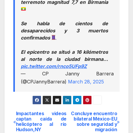
terremoto magnitud 7,7 en Birmania
Se habla de cientos de
desaparecidos y 3 muertos
confirmados
El epicentro se situó a 16 kilómetros
al norte de la ciudad birmana…
pic.twitter.com/rnco5UFp9Z
— CP Janny Barrera
(@CPJannyBarrera)
March 28, 2025
Impactantes videos
Concluye encuentro
Navegación
captan caída de
bilateral México-EU
helicóptero al río
sobre seguridad y
de
Hudson,NY
migración