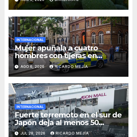
INTERNACIONAL
Mujer apuñala a cuatro
hombres con tijeras en
Londres: «Es una persona sin
AGO 6, 2026
RICARDO MEJÍA
hogar»
INTERNACIONAL
Fuerte terremoto en el sur de
Japón deja al menos 50
heridos
JUL 28, 2026
RICARDO MEJÍA