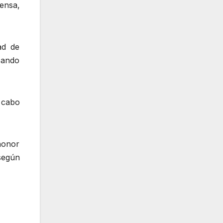
ensa,
ad de
eando
a cabo
honor
 según