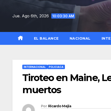
Saltar
al
Jue. Ago 6th, 2026
10:03:31 AM
contenido
EL BALANCE
NACIONAL
INT
INTERNACIONAL
POLICIACA
Tiroteo en Maine, L
muertos
Por
Ricardo Mejía