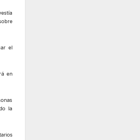
estía
sobre
ar el
rá en
rsonas
do la
arios