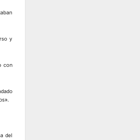
taban
rso y
o con
ndado
os».
a del