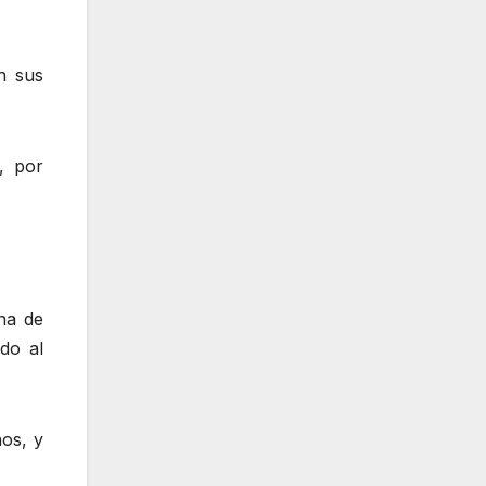
n sus
, por
na de
do al
os, y