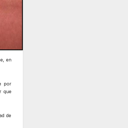
ne, en
e por
ir que
ad de