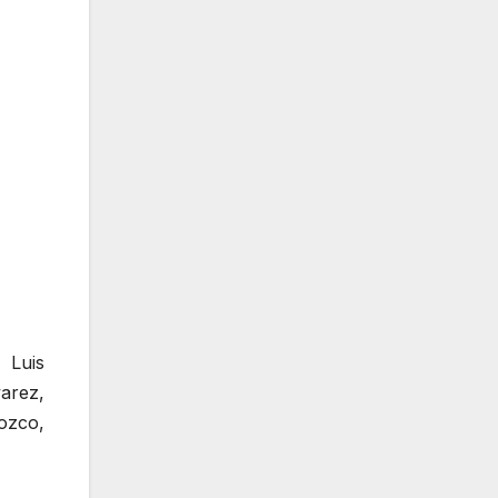
 Luis
varez,
ozco,