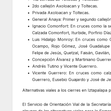
2do callejón Axoloacan y Toltecas.
Privada Axoloacan y Toltecas.
General Anaya: Primer y segundo callejó
Ignacio Comonfort: En cruces como la se
Calzada Comonfort, Iturbide, Porfirio Díaz
Luis Hidalgo Monroy: En cruces como C
Ocampo, Rojo Gómez, José Guadalupe G
Felipe de Jesús, Quetzal, Faisán, Gavilán
Concepción Álvarez y Martiniano Guerre
Andrés Tutino y Vicente Guerrero.
Vicente Guerrero: En cruces como calz
Guerrero, Eusebio Guajardo y José de Jes
Alternativas viales a los cierres en Iztapalap
El Servicio de Orientación Vial de la Secretar
algunas de las alternativas viales para la Sem