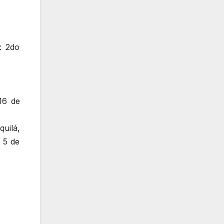
: 2do
16 de
uilá,
n 5 de