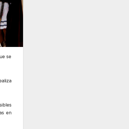
que se
aliza
ibles
as en