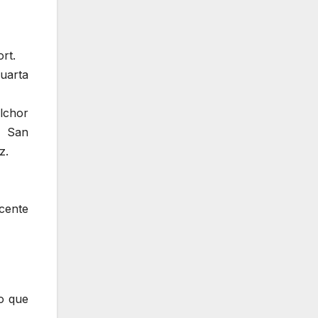
rt.
uarta
lchor
, San
z.
cente
jo que