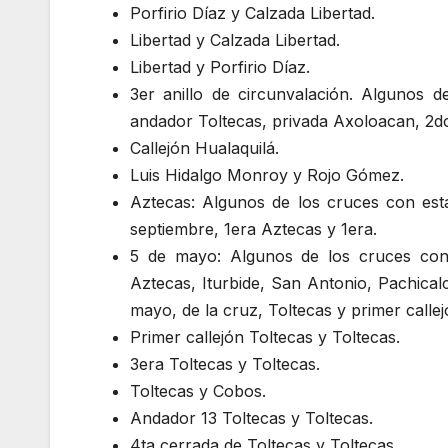
Porfirio Díaz y Calzada Libertad.
Libertad y Calzada Libertad.
Libertad y Porfirio Díaz.
3er anillo de circunvalación. Algunos d
andador Toltecas, privada Axoloacan, 2d
Callejón Hualaquil​á.
Luis Hidalgo Monroy y Rojo Gómez.
Aztecas: Algunos de los cruces con est
septiembre, 1era Aztecas y 1era.
5 de mayo: Algunos de los cruces con e
Aztecas, Iturbide, San Antonio, Pachical
mayo, de la cruz, Toltecas y primer calle
Primer callejón Toltecas y Toltecas.
3era Toltecas y Toltecas.
Toltecas y Cobos.
Andador 13 Toltecas y Toltecas.
4ta cerrada de Toltecas y Toltecas.