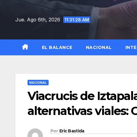
Saltar
al
Jue. Ago 6th, 2026
11:31:29 AM
contenido
EL BALANCE
NACIONAL
INT
NACIONAL
Viacrucis de Iztapal
alternativas viales
Por
Eric Bastida