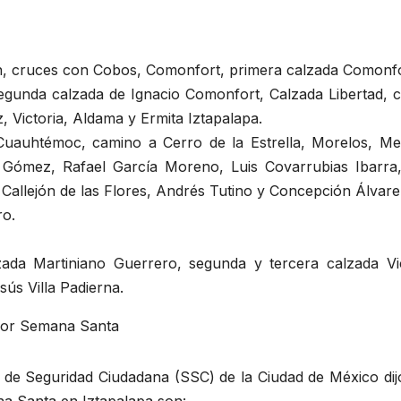
n, cruces con Cobos, Comonfort, primera calzada Comonfo
gunda calzada de Ignacio Comonfort, Calzada Libertad, c
, Victoria, Aldama y Ermita Iztapalapa.
uauhtémoc, camino a Cerro de la Estrella, Morelos, Me
ómez, Rafael García Moreno, Luis Covarrubias Ibarra
, Callejón de las Flores, Andrés Tutino y Concepción Álvare
ro.
ada Martiniano Guerrero, segunda y tercera calzada Vi
ús Villa Padierna.
a por Semana Santa
ía de Seguridad Ciudadana (SSC) de la Ciudad de México di
ana Santa en Iztapalapa son: