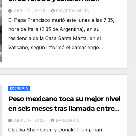
habitaciones de sus residencias
ABRIL 21, 2025
RICARDO MEJÍA
El Papa Francisco murió este lunes a las 7:35,
hora de Italia (2.35 de Argentina), en su
residencia de la Casa Santa Marta, en el
Vaticano, según informó el camarlengo…
ECONOMÍA
Peso mexicano toca su mejor nivel
en seis meses tras llamada entre
Sheinbaum y Trump
ABRIL 17, 2025
BÁRBARA.S
Claudia Sheinbaum y Donald Trump han