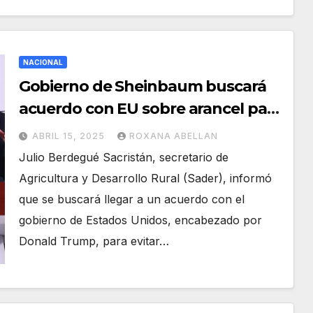
NACIONAL
Gobierno de Sheinbaum buscará
acuerdo con EU sobre arancel para
jitomate
ABRIL 15, 2025
ROXANA ABELLAN
Julio Berdegué Sacristán, secretario de
Agricultura y Desarrollo Rural (Sader), informó
que se buscará llegar a un acuerdo con el
gobierno de Estados Unidos, encabezado por
Donald Trump, para evitar…