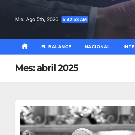
Saltar
al
Mié. Ago 5th, 2026
5:42:54 AM
contenido
EL BALANCE
NACIONAL
INT
Mes:
abril 2025