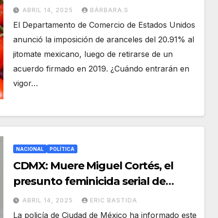
ABRIL 14, 2025
BÁRBARA.S
El Departamento de Comercio de Estados Unidos
anunció la imposición de aranceles del 20.91% al
jitomate mexicano, luego de retirarse de un
acuerdo firmado en 2019. ¿Cuándo entrarán en
vigor…
NACIONAL
POLÍTICA
CDMX: Muere Miguel Cortés, el
presunto feminicida serial de
Iztacalco
ABRIL 14, 2025
ERIC BASTIDA
La policía de Ciudad de México ha informado este