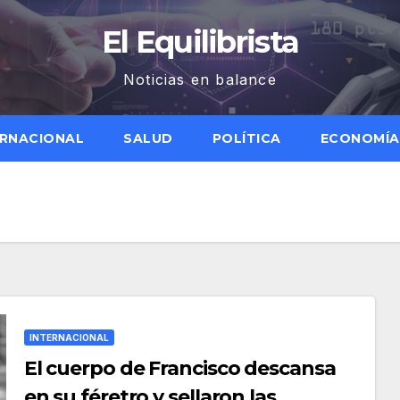
El Equilibrista
Noticias en balance
ERNACIONAL
SALUD
POLÍTICA
ECONOMÍA
INTERNACIONAL
El cuerpo de Francisco descansa
en su féretro y sellaron las