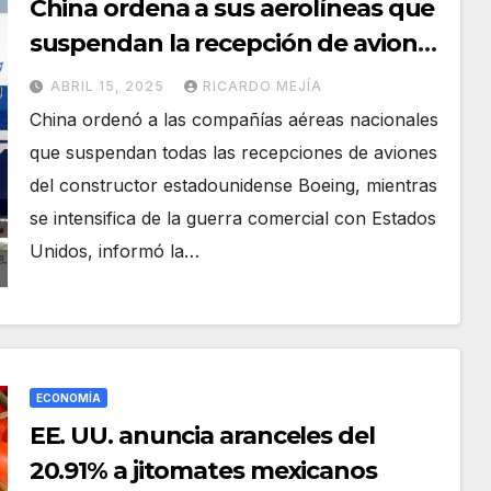
China ordena a sus aerolíneas que
suspendan la recepción de aviones
de Boeing
ABRIL 15, 2025
RICARDO MEJÍA
China ordenó a las compañías aéreas nacionales
que suspendan todas las recepciones de aviones
del constructor estadounidense Boeing, mientras
se intensifica de la guerra comercial con Estados
Unidos, informó la…
ECONOMÍA
EE. UU. anuncia aranceles del
20.91% a jitomates mexicanos