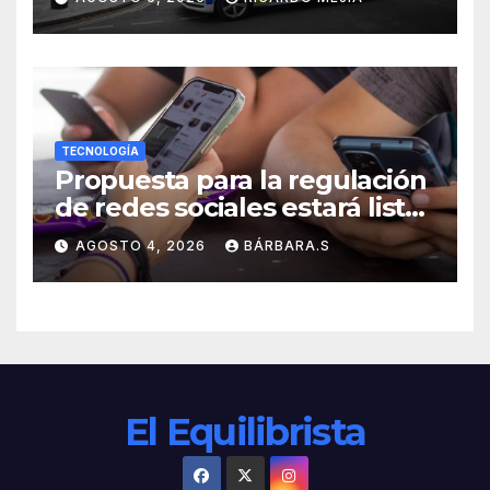
hogar»
TECNOLOGÍA
Propuesta para la regulación
de redes sociales estará lista
a finales de agosto:
AGOSTO 4, 2026
BÁRBARA.S
Sheinbaum
El Equilibrista