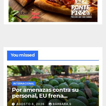
You missed
INTERNACIONAL
Por amenazas contra su
personal, EU frena
exportación de aguacate
AGOSTO 6, 2026
BÁRBARA.S