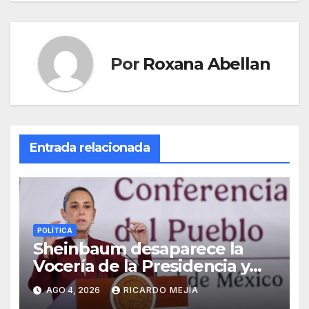
entradas
Por
Roxana Abellan
Entrada relacionada
POLÍTICA
Sheinbaum desaparece la
Vocería de la Presidencia y
crea nueva Unidad de
AGO 4, 2026
RICARDO MEJÍA
Ayudantía