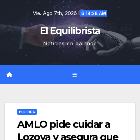
Saltar
Vie. Ago 7th, 2026
al
6:14:29 AM
contenido
El Equilibrista
Noticias en balance
POLÍTICA
AMLO pide cuidar a
Lozoya y asegura que