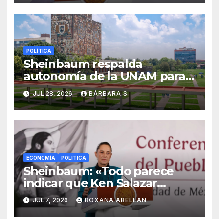
POLÍTICA
Sheinbaum respalda
autonomía de la UNAM para
resolver polémica por
JUL 28, 2026
BÁRBARA.S
examen de ingreso
ECONOMÍA
POLÍTICA
Sheinbaum: «Todo parece
indicar que Ken Salazar
mintió» sobre captura de ‘El
JUL 7, 2026
ROXANA ABELLAN
Mayo’