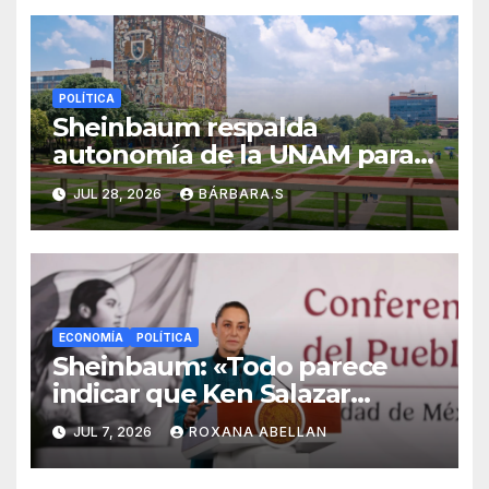
POLÍTICA
Sheinbaum respalda
autonomía de la UNAM para
resolver polémica por
JUL 28, 2026
BÁRBARA.S
examen de ingreso
ECONOMÍA
POLÍTICA
Sheinbaum: «Todo parece
indicar que Ken Salazar
mintió» sobre captura de ‘El
JUL 7, 2026
ROXANA ABELLAN
Mayo’