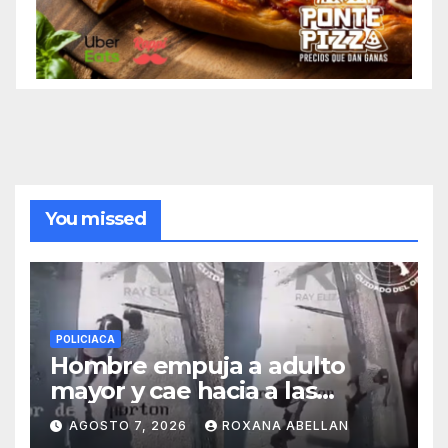
You missed
POLICIACA
Hombre empuja a adulto
mayor y cae hacia a las
ruedas de tráiler en
AGOSTO 7, 2026
ROXANA ABELLAN
Monterrey