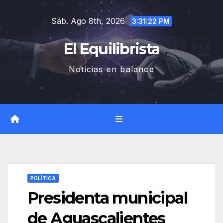
Saltar
Sáb. Ago 8th, 2026
al
3:31:23 PM
contenido
El Equilibrista
Noticias en balance
POLÍTICA
Presidenta municipal
de Aguascalientes