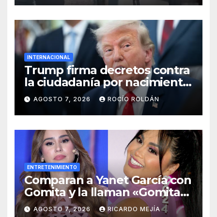
INTERNACIONAL
Trump firma decretos contra
la ciudadanía por nacimiento
y el ‘turismo de maternidad’
AGOSTO 7, 2026
ROCÍO ROLDÁN
ENTRETENIMIENTO
Comparan a Yanet García con
Gomita y la llaman «Gomita
Premium»
AGOSTO 7, 2026
RICARDO MEJÍA