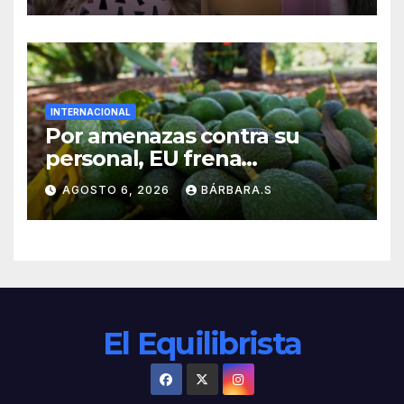
INTERNACIONAL
Por amenazas contra su
personal, EU frena
exportación de aguacate
AGOSTO 6, 2026
BÁRBARA.S
El Equilibrista