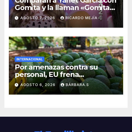
Comparan a Yanet García con
Gomita y la llaman «Gomita
Premium»
AGOSTO 7, 2026
RICARDO MEJÍA
INTERNACIONAL
Por amenazas contra su
personal, EU frena
exportación de aguacate
AGOSTO 6, 2026
BÁRBARA.S