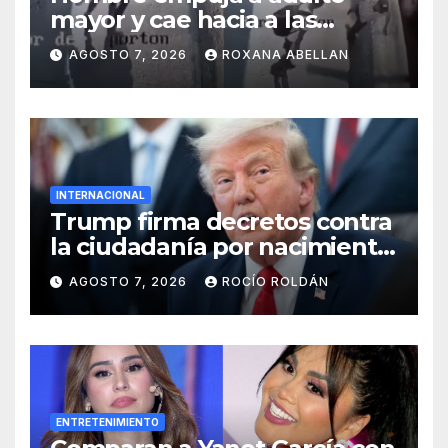
mayor y cae hacia a las
ruedas de tráiler en
AGOSTO 7, 2026
ROXANA ABELLAN
Monterrey
INTERNACIONAL
Trump firma decretos contra
la ciudadanía por nacimiento
y el ‘turismo de maternidad’
AGOSTO 7, 2026
ROCÍO ROLDÁN
ENTRETENIMIENTO