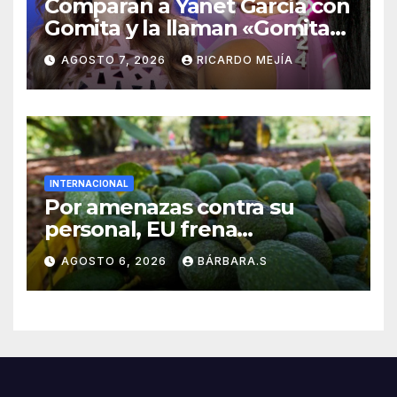
Comparan a Yanet García con
Gomita y la llaman «Gomita
Premium»
AGOSTO 7, 2026
RICARDO MEJÍA
INTERNACIONAL
Por amenazas contra su
personal, EU frena
exportación de aguacate
AGOSTO 6, 2026
BÁRBARA.S