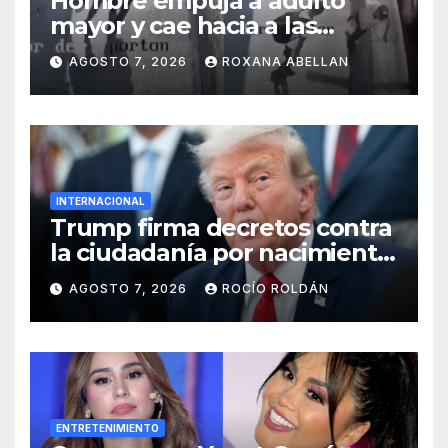
Hombre empuja a adulto
mayor y cae hacia a las
ruedas de tráiler en
AGOSTO 7, 2026
ROXANA ABELLAN
Monterrey
INTERNACIONAL
Trump firma decretos contra
la ciudadanía por nacimiento
y el ‘turismo de maternidad’
AGOSTO 7, 2026
ROCÍO ROLDÁN
ENTRETENIMIENTO